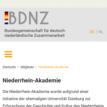
Zum Inhalt springen
Bundesgemeinschaft für deutsch-
DE
NL
niederländische Zusammenarbeit
Startseite
Startseite
Mitglieder
Niederrhein-Akademie
BDNZ
Current page:
Mitglieder
Niederrhein-Akademie
Freunde
Die Niederrhein-Akademie wurde aufgrund einer
Partner
Initiative der ehemaligen Universität Duisburg zur
Aktuell
Erforschung der Geschichte und Kultur des Niederrheins