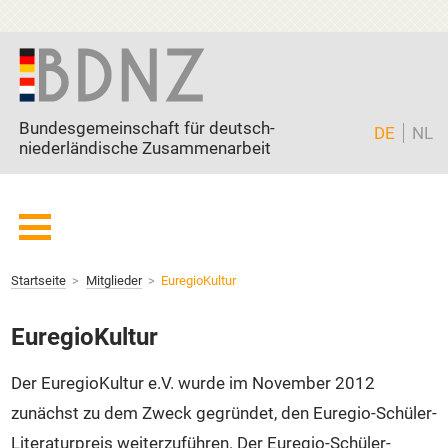
Zum Inhalt springen
Bundesgemeinschaft für deutsch-
DE
NL
niederländische Zusammenarbeit
Startseite
Startseite
Mitglieder
EuregioKultur
BDNZ
Current page:
Mitglieder
EuregioKultur
Freunde
Der EuregioKultur e.V. wurde im November 2012
Partner
zunächst zu dem Zweck gegründet, den Euregio-Schüler-
Aktuell
Literaturpreis weiterzuführen. Der Euregio-Schüler-