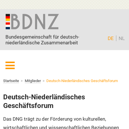
Zum Inhalt springen
Bundesgemeinschaft für deutsch-
DE
NL
niederländische Zusammenarbeit
Startseite
Startseite
Mitglieder
Deutsch-Niederländisches Geschäftsforum
BDNZ
Current page:
Mitglieder
Deutsch-Niederländisches
Freunde
Geschäftsforum
Partner
Das DNG trägt zu der Förderung von kulturellen,
Aktuell
wirtschaftlichen und wissenschaftlichen Beziehungen