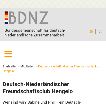
Zum Inhalt springen
Bundesgemeinschaft für deutsch-
DE
NL
niederländische Zusammenarbeit
Startseite
Startseite
Mitglieder
Deutsch-Niederländischer Freundschaftsclub
BDNZ
Hengelo
Current page:
Mitglieder
Deutsch-Niederländischer
Freunde
Freundschaftsclub Hengelo
Partner
Aktuell
Wer sind wir? Sabine und Phil – ein Deutsch-