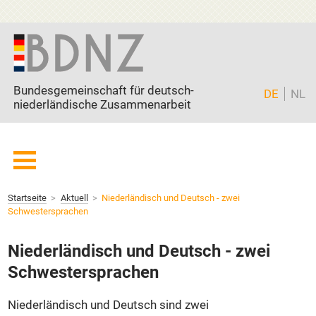
Zum Inhalt springen
Bundesgemeinschaft für deutsch-
DE
NL
niederländische Zusammenarbeit
Startseite
Startseite
Aktuell
Niederländisch und Deutsch - zwei
BDNZ
Schwestersprachen
Mitglieder
Niederländisch und Deutsch - zwei
Freunde
Schwestersprachen
Partner
Current page:
Aktuell
Niederländisch und Deutsch sind zwei