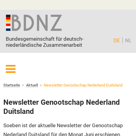
Zum Inhalt springen
Bundesgemeinschaft für deutsch-
DE
NL
niederländische Zusammenarbeit
Startseite
Startseite
Aktuell
Newsletter Genootschap Nederland Duitsland
BDNZ
Mitglieder
Newsletter Genootschap Nederland
Freunde
Duitsland
Partner
Soeben ist der aktuelle Newsletter der Genootschap
Current page:
Aktuell
Nederland Duitsland für den Monat Juni erschienen.