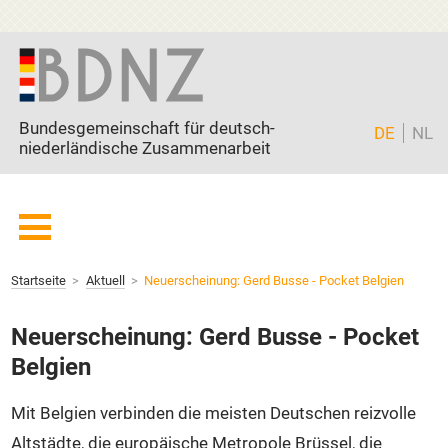
Zum Inhalt springen
Bundesgemeinschaft für deutsch-
DE
NL
niederländische Zusammenarbeit
Startseite
Startseite
Aktuell
Neuerscheinung: Gerd Busse - Pocket Belgien
BDNZ
Mitglieder
Neuerscheinung: Gerd Busse - Pocket
Freunde
Belgien
Partner
Mit Belgien verbinden die meisten Deutschen reizvolle
Current page:
Aktuell
Altstädte, die europäische Metropole Brüssel, die