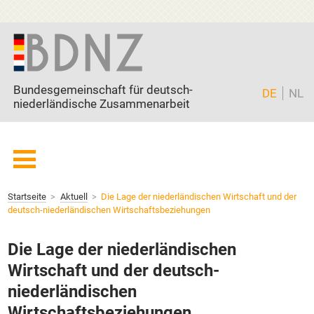
Zum Inhalt springen
Bundesgemeinschaft für deutsch-
DE
NL
niederländische Zusammenarbeit
Startseite
Startseite
Aktuell
Die Lage der niederländischen Wirtschaft und der
BDNZ
deutsch-niederländischen Wirtschaftsbeziehungen
Mitglieder
Die Lage der niederländischen
Freunde
Wirtschaft und der deutsch-
Partner
niederländischen
Current page:
Aktuell
Wirtschaftsbeziehungen