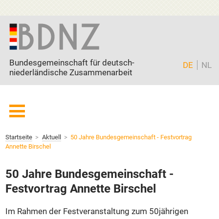
Zum Inhalt springen
Bundesgemeinschaft für deutsch-
DE
NL
niederländische Zusammenarbeit
Startseite
Startseite
Aktuell
50 Jahre Bundesgemeinschaft - Festvortrag
BDNZ
Annette Birschel
Mitglieder
50 Jahre Bundesgemeinschaft -
Freunde
Festvortrag Annette Birschel
Partner
Current page:
Aktuell
Im Rahmen der Festveranstaltung zum 50jährigen