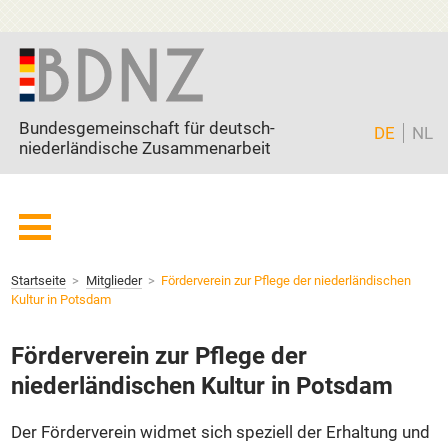
Zum Inhalt springen
Bundesgemeinschaft für deutsch-
DE
NL
niederländische Zusammenarbeit
Startseite
Startseite
Mitglieder
Förderverein zur Pflege der niederländischen
BDNZ
Kultur in Potsdam
Current page:
Mitglieder
Förderverein zur Pflege der
Freunde
niederländischen Kultur in Potsdam
Partner
Aktuell
Der Förderverein widmet sich speziell der Erhaltung und